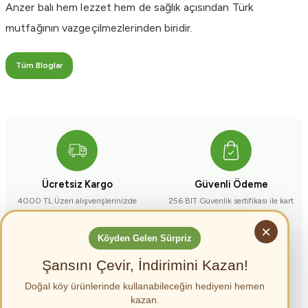
Anzer balı hem lezzet hem de sağlık açısından Türk
mutfağının vazgeçilmezlerinden biridir.
Tüm Bloglar
Ücretsiz Kargo
Güvenli Ödeme
4000 TL Üzeri alışverişlerinizde
256 BIT Güvenlik sertifikası ile kart
kargo bedava
bilgileriniz güvende
×
Köyden Gelen Sürpriz
Şansını Çevir, İndirimini Kazan!
Doğal köy ürünlerinde kullanabileceğin hediyeni hemen
Ü
c
r
e
s
i
z
K
a
r
g
kazan.
Canlı Destek Hattı
%100 Doğal Ürün