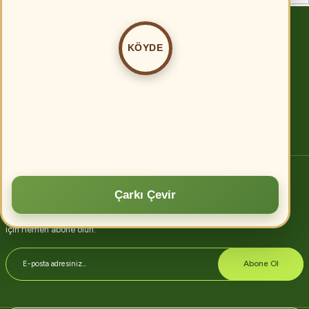
Köyde.com
KÖYDE
Tarımda verimliliği artırmanın birçok yolu vardır. Öncelikle, modern tarım
tekniklerinin kullanılması, toprak analizi ve uygun gübreleme ile verim
artırılabilir.
Devamını oku
E-bülten abonelik
Çarkı Çevir
Kampanyalarımızdan ve indirimlerimizden güncel olarak haberdar olmak
için hemen abone olun.
Abone Ol