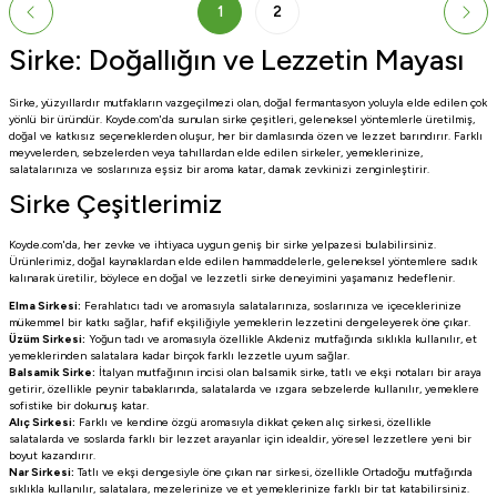
1
2
Sirke: Doğallığın ve Lezzetin Mayası
Sirke, yüzyıllardır mutfakların vazgeçilmezi olan, doğal fermantasyon yoluyla elde edilen çok
yönlü bir üründür. Koyde.com'da sunulan sirke çeşitleri, geleneksel yöntemlerle üretilmiş,
doğal ve katkısız seçeneklerden oluşur, her bir damlasında özen ve lezzet barındırır. Farklı
meyvelerden, sebzelerden veya tahıllardan elde edilen sirkeler, yemeklerinize,
salatalarınıza ve soslarınıza eşsiz bir aroma katar, damak zevkinizi zenginleştirir.
Sirke Çeşitlerimiz
Koyde.com'da, her zevke ve ihtiyaca uygun geniş bir sirke yelpazesi bulabilirsiniz.
Ürünlerimiz, doğal kaynaklardan elde edilen hammaddelerle, geleneksel yöntemlere sadık
kalınarak üretilir, böylece en doğal ve lezzetli sirke deneyimini yaşamanız hedeflenir.
Elma Sirkesi:
Ferahlatıcı tadı ve aromasıyla salatalarınıza, soslarınıza ve içeceklerinize
mükemmel bir katkı sağlar, hafif ekşiliğiyle yemeklerin lezzetini dengeleyerek öne çıkar.
Üzüm Sirkesi:
Yoğun tadı ve aromasıyla özellikle Akdeniz mutfağında sıklıkla kullanılır, et
yemeklerinden salatalara kadar birçok farklı lezzetle uyum sağlar.
Balsamik Sirke:
İtalyan mutfağının incisi olan balsamik sirke, tatlı ve ekşi notaları bir araya
getirir, özellikle peynir tabaklarında, salatalarda ve ızgara sebzelerde kullanılır, yemeklere
sofistike bir dokunuş katar.
Alıç Sirkesi:
Farklı ve kendine özgü aromasıyla dikkat çeken alıç sirkesi, özellikle
salatalarda ve soslarda farklı bir lezzet arayanlar için idealdir, yöresel lezzetlere yeni bir
boyut kazandırır.
Nar Sirkesi:
Tatlı ve ekşi dengesiyle öne çıkan nar sirkesi, özellikle Ortadoğu mutfağında
sıklıkla kullanılır, salatalara, mezelerinize ve et yemeklerinize farklı bir tat katabilirsiniz.