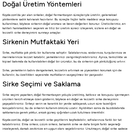
Doğal Üretim Yöntemleri
Koyde.com'da yer alan sirkeler, doğal fermantasyon süreçleriyle üretilir, geleneksel
yöntemlere sadık kalınarak hazırlanır. Bu süreçte hiçbir katkı maddesi veya koruyucu
kullanılmaz, böylece sirkenin doğal aroması ve besin değerleri korunur. Üreticilerimiz, en
kaliteli hammaddeleri seçerek ve titiz bir üretim süreci izleyerek, sizlere en doğal ve
lezzetli sirke deneyimini sunmayı amaçlar.
Sirkenin Mutfaktaki Yeri
Sirke, mutfakta çok yönlü bir kullanıma sahiptir. Salatalarınıza, soslarınıza, turşularınıza ve
marinelerinize lezzet katabilir, yemeklerinizi zenginleştirebilirsiniz. Ayrıca, temizlikte ve
kişisel bakımda da kullanılabilen doğal bir üründür, bu da sirkenin çok yönlülüğünü artırır.
Sirke, yemeklerin tadını dengelemek, lezzetini artırmak ve yiyecekleri korumak için de
kullanılır, bu özellikleri sayesinde mutfakların vazgeçilmez bir parçasıdır.
Sirke Seçimi ve Saklama
Sirke seçimi yaparken, doğal fermantasyon yoluyla üretilmiş, katkısız ve koruyucu içermeyen
ürünleri tercih etmeye özen gösterin, böylece en doğal ve lezzetli sirke deneyimini
yaşayabilirsiniz. Sirkeyi serin ve karanlık bir yerde saklayarak, uzun süre tazeliğini
koruyabilirsiniz, bu da sirkenin kullanım ömrünü uzatır. Açıldıktan sonra da buzdolabında
saklamanıza gerek yoktur, ancak güneş ışığından uzak tutulması önemlidir.
Koyde.com'da, doğal ve lezzetli sirke çeşitlerini keşfedebilir, sofralarınıza farklı bir tat
katabilirsiniz. Elma sirkesi, üzüm sirkesi, balsamik sirke ve daha birçok farklı seçeneği
inceleyerek, damak zevkinize en uygun olanı seçebilirsiniz. Unutmayın, doğal sirke sadece