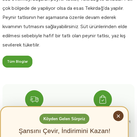
çok bölgede de yapılıyor olsa da esas Tekirdağ’da yapılır.
Peynir tatlısının her aşamasına özenle devam ederek
kıvamının tutmasını sağlayabilirsiniz. Süt ürünlerinden elde
edilmesi sebebiyle hafif bir tatlı olan peynir tatlısı, yaz kış
sevilerek tüketilir.
Tüm Bloglar
Ücretsiz Kargo
Güvenli Ödeme
×
Köyden Gelen Sürpriz
4000 TL Üzeri alışverişlerinizde
256 BIT Güvenlik sertifikası ile kart
kargo bedava
bilgileriniz güvende
Şansını Çevir, İndirimini Kazan!