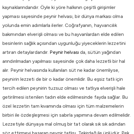
kaynaklarındandır. Öyle ki yöre halkının çeşitli girişimler
yapması sayesinde peynir helvası, bir dünya markası olma
yolunda emin adımlarla ilerler. Coğrafyanın, hayvancılık
bakımından elverişli olması ve bu hayvanlardan elde edilen
besinlerin sağlık açısından uygunluğu yiyeceklerin lezzetini
artıran detaylardandır.
Peynir helvası
da, sütün yağından
arındırılmadan yapılması sayesinde çok daha lezzetli bir hal
alır. Peynir helvasında kullanılan süt ne kadar önemliyse,
peynirin lezzeti de bir o kadar önemlidir. Bu eşsiz tatlı için
tercih edilen peynirin tuzsuz olması ve tatlıya elverişli hale
getirilmesi istenilen tadın elde edilmesinde fayda sağlar. Bu
özel lezzetin tam kıvamında olması için tüm malzemelerin
birbiri ile özdeşleşmesi için sabırla yapımına devam edilmelidir.
Lezzetiyle dünyaya mal olmuş bir tat olarak sık sık adından
söz ettirmeyi başaran peynir tatlısı, Tekirdağ ile ünlüdür. Pek