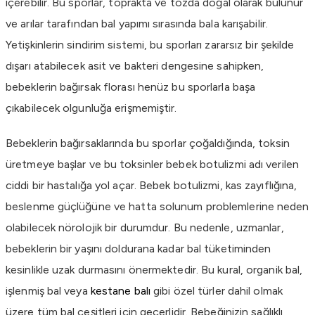
içerebilir. Bu sporlar, toprakta ve tozda doğal olarak bulunur
ve arılar tarafından bal yapımı sırasında bala karışabilir.
Yetişkinlerin sindirim sistemi, bu sporları zararsız bir şekilde
dışarı atabilecek asit ve bakteri dengesine sahipken,
bebeklerin bağırsak florası henüz bu sporlarla başa
çıkabilecek olgunluğa erişmemiştir.
Bebeklerin bağırsaklarında bu sporlar çoğaldığında, toksin
üretmeye başlar ve bu toksinler bebek botulizmi adı verilen
ciddi bir hastalığa yol açar. Bebek botulizmi, kas zayıflığına,
beslenme güçlüğüne ve hatta solunum problemlerine neden
olabilecek nörolojik bir durumdur. Bu nedenle, uzmanlar,
bebeklerin bir yaşını doldurana kadar bal tüketiminden
kesinlikle uzak durmasını önermektedir. Bu kural, organik bal,
işlenmiş bal veya
kestane balı
gibi özel türler dahil olmak
üzere tüm bal çeşitleri için geçerlidir. Bebeğinizin sağlıklı