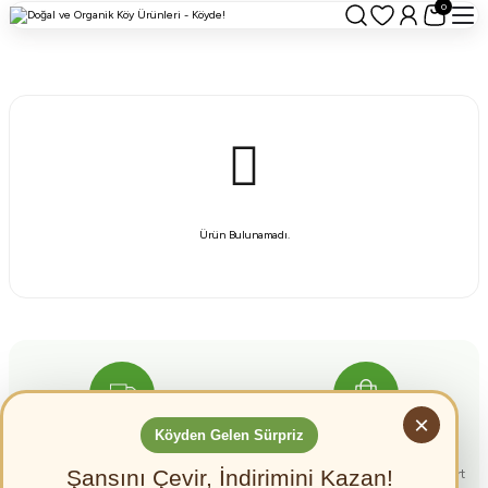
0
Ürün Bulunamadı.
×
Köyden Gelen Sürpriz
Ücretsiz Kargo
Güvenli Ödeme
Şansını Çevir, İndirimini Kazan!
4000 TL Üzeri alışverişlerinizde
256 BIT Güvenlik sertifikası ile kart