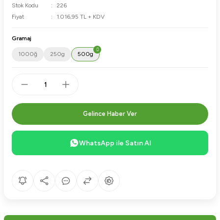
Stok Kodu
226
Fiyat
1.016,95 TL + KDV
Gramaj
1000ğ
250g
500g
Gelince Haber Ver
WhatsApp ile Satın Al