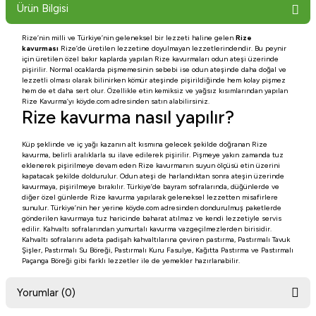
Ürün Bilgisi
Rize’nin milli ve Türkiye’nin geleneksel bir lezzeti haline gelen
Rize
kavurması
Rize’de üretilen lezzetine doyulmayan lezzetlerindendir. Bu peynir
için üretilen özel bakır kaplarda yapılan Rize kavurmaları odun ateşi üzerinde
pişirilir. Normal ocaklarda pişmemesinin sebebi ise odun ateşinde daha doğal ve
lezzetli olması olarak bilinirken kömür ateşinde pişirildiğinde hem kolay pişmez
hem de et daha sert olur. Özellikle etin kemiksiz ve yağsız kısımlarından yapılan
Rize Kavurma’yı köyde.com adresinden satın alabilirsiniz.
Rize kavurma nasıl yapılır?
Küp şeklinde ve iç yağı kazanın alt kısmına gelecek şekilde doğranan Rize
kavurma, belirli aralıklarla su ilave edilerek pişirilir. Pişmeye yakın zamanda tuz
eklenerek pişirilmeye devam eden Rize kavurmanın suyun ölçüsü etin üzerini
kapatacak şekilde doldurulur. Odun ateşi de harlandıktan sonra ateşin üzerinde
kavurmaya, pişirilmeye bırakılır. Türkiye’de bayram sofralarında, düğünlerde ve
diğer özel günlerde Rize kavurma yapılarak geleneksel lezzetten misafirlere
sunulur. Türkiye’nin her yerine köyde.com adresinden dondurulmuş paketlerde
gönderilen kavurmaya tuz haricinde baharat atılmaz ve kendi lezzetiyle servis
edilir. Kahvaltı sofralarından yumurtalı kavurma vazgeçilmezlerden birisidir.
Kahvaltı sofralarını adeta padişah kahvaltılarına çeviren pastırma, Pastırmalı Tavuk
Şişler, Pastırmalı Su Böreği, Pastırmalı Kuru Fasulye, Kağıtta Pastırma ve Pastırmalı
Paçanga Böreği gibi farklı lezzetler ile de yemekler hazırlanabilir.
Yorumlar (0)