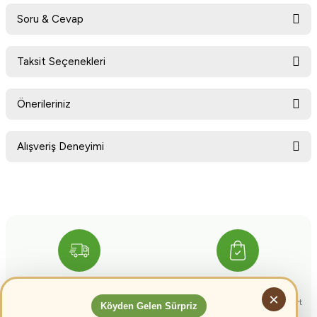
Soru & Cevap
Bu ürüne ilk yorumu siz yapın!
Taksit Seçenekleri
Ürün hakkında henüz soru sorulmamış.
Yorum Yaz
Önerileriniz
Soru Sor
Bu ürünün fiyat bilgisi, resim, ürün açıklamalarında ve diğer konularda
Alışveriş Deneyimi
yetersiz gördüğünüz noktaları öneri formunu kullanarak tarafımıza
iletebilirsiniz.
Görüş ve önerileriniz için teşekkür ederiz.
Sitemize ilk yorumu siz yapın!
Ürün resmi kalitesiz, bozuk veya görüntülenemiyor.
Ürün açıklamasında eksik bilgiler bulunuyor.
Deneyimini Paylaş
Ürün bilgilerinde hatalar bulunuyor.
Ürün fiyatı diğer sitelerden daha pahalı.
Ücretsiz Kargo
Güvenli Ödeme
Bu ürüne benzer farklı alternatifler olmalı.
×
4000 TL Üzeri alışverişlerinizde
256 BIT Güvenlik sertifikası ile kart
Köyden Gelen Sürpriz
kargo bedava
bilgileriniz güvende