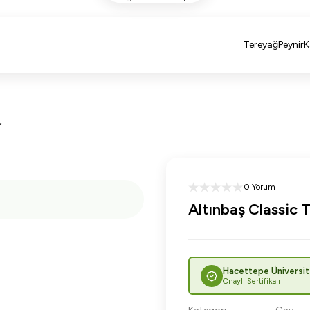
Tereyağ
Peynir
K
r
0 Yorum
Altınbaş Classic
Hacettepe Üniversit
Onaylı Sertifikalı