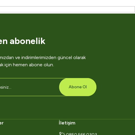
en abonelik
ızdan ve indirimlerimizden güncel olarak
ak için hemen abone olun.
Abone Ol
er
İletişim
0850 566 0303