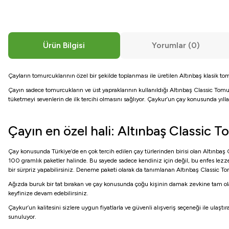
Ürün Bilgisi
Yorumlar (0)
Çayların tomurcuklarının özel bir şekilde toplanması ile üretilen Altınbaş klasik t
Çayın sadece tomurcukların ve üst yapraklarının kullanıldığı Altınbaş Classic Tomur
tüketmeyi sevenlerin de ilk tercihi olmasını sağlıyor. Çaykur’un çay konusunda yıl
Çayın en özel hali: Altınbaş Classic 
Çay konusunda Türkiye’de en çok tercih edilen çay türlerinden birisi olan Altınbaş 
100 gramlık paketler halinde. Bu sayede sadece kendiniz için değil, bu enfes lezze
bir sürpriz yapabilirsiniz. Deneme paketi olarak da tanımlanan Altınbaş Classic Tom
Ağızda buruk bir tat bırakan ve çay konusunda çoğu kişinin damak zevkine tam olara
keyfinize devam edebilirsiniz.
Çaykur’un kalitesini sizlere uygun fiyatlarla ve güvenli alışveriş seçeneği ile ulaştı
sunuluyor.