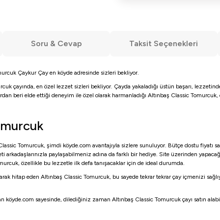
Soru & Cevap
Taksit Seçenekleri
omurcuk Çaykur Çay en köyde adresinde sizleri bekliyor.
cuk çayında, en özel lezzet sizleri bekliyor. Çayda yakaladığı üstün başarı, lezzetinde
lardan beri elde ettiği deneyim ile özel olarak harmanladığı Altınbaş Classic Tomurcuk
Tomurcuk
Classic Tomurcuk, şimdi köyde.com avantajıyla sizlere sunuluyor. Bütçe dostu fiyatı sa
ti arkadaşlarınızla paylaşabilmeniz adına da farklı bir hediye. Site üzerinden yapaca
urcuk, özellikle bu lezzetle ilk defa tanışacaklar için de ideal durumda.
k hitap eden Altınbaş Classic Tomurcuk, bu sayede tekrar tekrar çay içmenizi sağlıyor
ran köyde.com sayesinde, dilediğiniz zaman Altınbaş Classic Tomurcuk çayı satın alabilirs