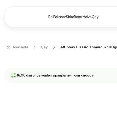
Bal
Pekmez
Sirke
Reçel
Helva
Çay
Anasayfa
Çay
Altınbaş Classic Tomurcuk 100g
16:00’dan önce verilen siparişler aynı gün kargoda!