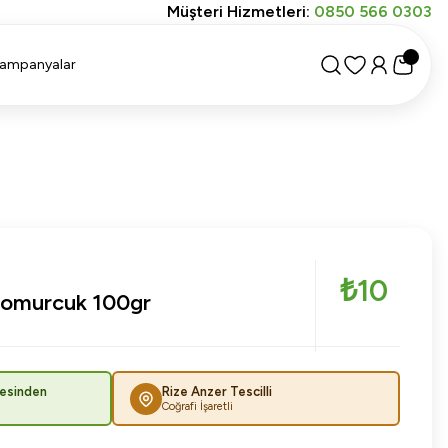
Müşteri Hizmetleri:
0850 566 0303
ampanyalar
₺10
 Tomurcuk 100gr
esinden
Rize Anzer Tescilli
Coğrafi İşaretli