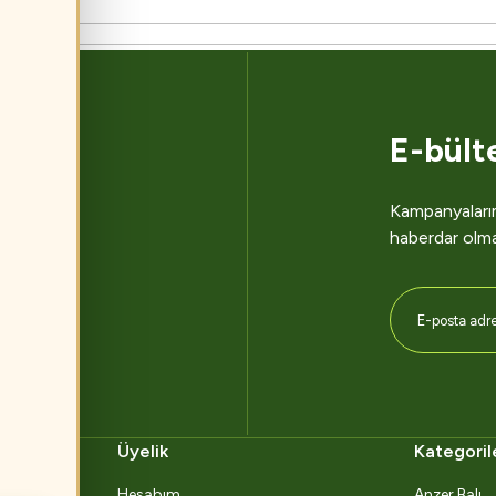
E-bült
Kampanyalarım
dern
haberdar olm
me ile
Üyelik
Kategoril
Hesabım
Anzer Balı