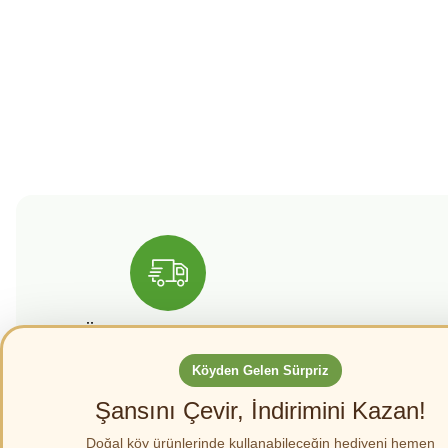
Bu ürünün fiyat bilgisi, resim, ürün açıklamalarında ve diğer konularda yete
Görüş ve önerileriniz için teşekkür ederiz.
Ürün resmi kalitesiz, bozuk veya görüntülenemiyor.
Ürün açıklamasında eksik bilgiler bulunuyor.
Ürün bilgilerinde hatalar bulunuyor.
Ürün fiyatı diğer sitelerden daha pahalı.
Bu ürüne benzer farklı alternatifler olmalı.
Ücretsiz Kargo
Güv
4000 TL Üzeri alışverişlerinizde
256 BIT Güve
Köyden Gelen Sürpriz
kargo bedava
bilg
Şansını Çevir, İndirimini Kazan!
Doğal köy ürünlerinde kullanabileceğin hediyeni hemen