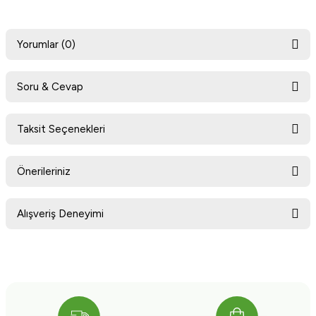
Yorumlar (0)
Soru & Cevap
Bu ürüne ilk yorumu siz yapın!
Taksit Seçenekleri
Ürün hakkında henüz soru sorulmamış.
Yorum Yaz
Önerileriniz
Soru Sor
Bu ürünün fiyat bilgisi, resim, ürün açıklamalarında ve diğer konularda
Alışveriş Deneyimi
yetersiz gördüğünüz noktaları öneri formunu kullanarak tarafımıza
iletebilirsiniz.
Görüş ve önerileriniz için teşekkür ederiz.
Sitemize ilk yorumu siz yapın!
Ürün resmi kalitesiz, bozuk veya görüntülenemiyor.
Ürün açıklamasında eksik bilgiler bulunuyor.
Deneyimini Paylaş