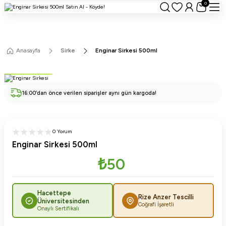
0
Anasayfa
Sirke
Enginar Sirkesi 500ml
16:00’dan önce verilen siparişler aynı gün kargoda!
0 Yorum
Enginar Sirkesi 500ml
₺50
Hacettepe
Rize Anzer Tescilli
Üniversitesinden
Coğrafi İşaretli
Onaylı Sertifikalı