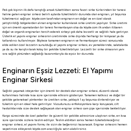
Pek çok kişinin ilk defa tanıştığı ancak tükettikten sonra favori sirke türlerinden bir tanesi
haline gelen enginar sirkesi belirli aylarda tüketilebilir durumda olan enginarı, yıl boyunca
tüketmenizi sağlıyor. köyde.com tarafından enginarın en doğal ve en özel olarak
yetiştirildiği bölgelerden alınan enginarlar kullanılarak sirke üretimi yapılıyor. Sirke üretimi
için en önemli aşamalardan bir tanesi fermantasyon olsa da köyde.com ilk andan itibaren
doğal ve organik enginarları tercih ederek sirkeyi çok daha lezzetli ve sağlıklı hale getiriyor.
Üstelik el yapımı enginar sirkesinin üretiminde sirke dışında herhangi bir kimyasal ya da
tatlandırıcı kullanılmıyor. Böylece tamamen enginarın ve fermantasyon süreci sonucunda
elde edilen özel lezzetin sunulduğu el yapımı enginar sirkesi, ev yemeklerinde, salatalarda
ya da su ile karıştırılarak kolay bir şekilde tüketilebiliyor. Lezzetli bir sirke olmasının yanı
sıra sağlık yönünden sağladığı kazanımlarıyla da eşsiz bir durumda.
Enginarın Eşsiz Lezzeti: El Yapımı
Enginar Sirkesi
Sağlıklı yaşamak isteyenler için önemli bir destek olan enginar sirkesi, düzenli olarak
kullanılması halinde kısa süre içerisinde etkisini gösteriyor. Tamamen katkısız ve doğal bir
şekilde geleneksel yöntemler ile üretilen sirke, yaklaşık 1 ay boyunca dinlendiriyor ve
tüketim için en ideal hale getiriliyor. Vücudunuzu enfeksiyonlara karşı koruyacak, cilt
hastalıklarında size destek sağlayacak olan enginar sirkesi cam şişe içerisinde bekletiliyor.
Kargo sürecinde de özel paketler ile güvenli bir şekilde adresinize ulaştıran sirke, en kısa
süre içerisinde sizlere teslim ediliyor. Teslim aldıktan sonra hemen tüketebileceğiniz
enginar sirkesi, el yapımı formu ile sizin de beğeninizi kazanacak. Enginar sirkesini hemen
sepetinize ekleyerek köyde.com aracılığıyla satın alabilirsiniz.