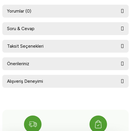
Yorumlar (0)
Soru & Cevap
Bu ürüne ilk yorumu siz yapın!
Taksit Seçenekleri
Ürün hakkında henüz soru sorulmamış.
Yorum Yaz
Önerileriniz
Soru Sor
Bu ürünün fiyat bilgisi, resim, ürün açıklamalarında ve diğer konularda
Alışveriş Deneyimi
yetersiz gördüğünüz noktaları öneri formunu kullanarak tarafımıza
iletebilirsiniz.
Görüş ve önerileriniz için teşekkür ederiz.
Sitemize ilk yorumu siz yapın!
Ürün resmi kalitesiz, bozuk veya görüntülenemiyor.
Ürün açıklamasında eksik bilgiler bulunuyor.
Deneyimini Paylaş
Ürün bilgilerinde hatalar bulunuyor.