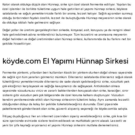
Kalori olarak oldukça düşük olan Hünnap, sirke için özel olarak fermente ediliyor. Yapılan bu
özel işlemler ile birlikte tüketime uygun hale getirilen el yapımı hünnap sirkesi, böylece
salatalarda ve soğuk yemeklerinizde farklı bir aroma, lezzet katıyor. Sağlık açısından sunmuş
olduğu birbirinden faydalı özellik, lezzet ile buluştuğunda Hünnap meyvesinin sirke olarak
da oldukça iddialı hale gelmesini sağlıyor.
Doğal yollar ile üretimi gerçekleştirilen sirkede, kimyasal, asit, koruyucu ya da rengini ideal
hale getirebilmek adına renklendirici bulunmuyor. Tüm lezzetini ve aromasına meyvenin
doğal halinden ve doğal üretiminden alan hünnap sirkesi, kullanımında da bu farkını net bir
şekilde hissettiriyor.
köyde.com El Yapımı Hünnap Sirkesi
Fermente yöntemi, yıllardan beri kullanılan klasik bir yöntem olurken doğal olması sayesinde
de sağlık için tüm yararları görmeniz mümkün. Dilerseniz salatalarda dilerseniz soğuk olarak
tükettiğimiz yemeklerimizde dilerseniz de sade olarak içebileceğiniz sirke, vücuttaki pek
çok eksiğinizi karşılayacak ve sağlığa kavuşmanızı da sağlayacak. Antioksidan olması
sayesinde vücudunuzu virüs ve zararlı bakterilerden koruyacak olan sirke, karaciğer, sinir
sistemi gibi vücudun pek çok bölgesinde de özel koruma kalkanı oluşturuyor. Vücudun
kendini yenilemesinde etkili olan hünnap sirkesinin tüketimi kolay. Aynı zamanda lezzetli
olduğundan dolayı da kolay bir şekilde tüketebileceğiniz durumda. Özel şişesinde
paketlenerek gönderilecek olan sirke, güvenli alışveriş seçeneği ile köyde.com’da satışta.
İhtiyaç duyduğunuz her an internet üzerinden sipariş verebileceğiniz sirke, çok kısa bir
süre içerisinde evinizde sizlere teslim edilecek ve mutfaktaki yerini alacak. Lezzetli ve
yeni bir şifa kaynağı arıyorsanız el yapımı Hünnap sirkesini mutlaka denemelisiniz.