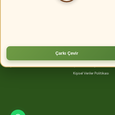
Devamını oku
Kurumsal
Alışveriş
Hakkımızda
Blog
İletişim
Mesafeli Satış Sözleşmesi
Çarkı Çevir
Kargo Takibi
Gizlilik ve Satış
İletişim Formu
İptal İade Koşullari
Kişisel Veriler Politikası