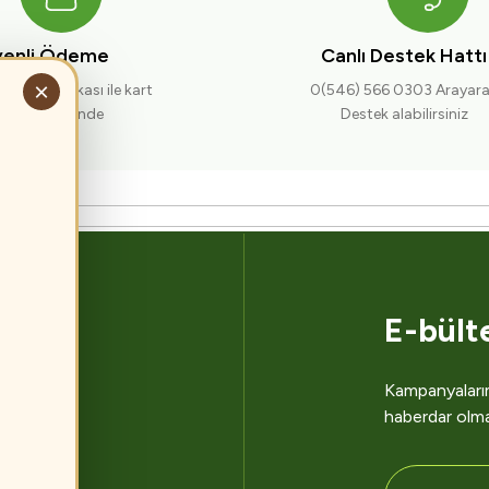
enli Ödeme
Canlı Destek Hattı
Gönder
×
nlik sertifikası ile kart
0(546) 566 0303 Arayar
ileriniz güvende
Destek alabilirsiniz
E-bült
Kampanyalarım
dern
haberdar olm
me ile