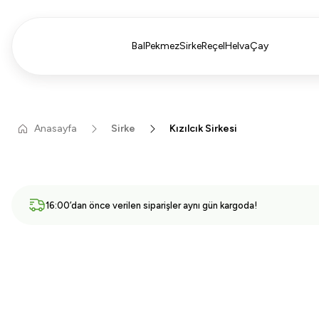
Bal
Pekmez
Sirke
Reçel
Helva
Çay
Anasayfa
Sirke
Kızılcık Sirkesi
16:00’dan önce verilen siparişler aynı gün kargoda!