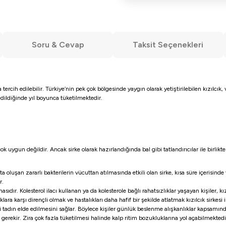
Soru & Cevap
Taksit Seçenekleri
da tercih edilebilir. Türkiye’nin pek çok bölgesinde yaygın olarak yetiştirilebilen kızılcık
edildiğinde yıl boyunca tüketilmektedir.
 uygun değildir. Ancak sirke olarak hazırlandığında bal gibi tatlandırıcılar ile birlikte k
ta oluşan zararlı bakterilerin vücuttan atılmasında etkili olan sirke, kısa süre içerisind
r.
masıdır. Kolesterol ilacı kullanan ya da kolesterole bağlı rahatsızlıklar yaşayan kişiler, k
ıklara karşı dirençli olmak ve hastalıkları daha hafif bir şekilde atlatmak kızılcık sirkesi
şi tadın elde edilmesini sağlar. Böylece kişiler günlük beslenme alışkanlıklar kapsamınd
 gerekir. Zira çok fazla tüketilmesi halinde kalp ritim bozukluklarına yol açabilmektedir