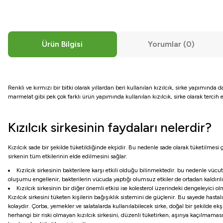
Ürün Bilgisi
Yorumlar (0)
Renkli ve kırmızı bir bitki olarak yıllardan beri kullanılan kızılcık, sirke yapımında 
marmelat gibi pek çok farklı ürün yapımında kullanılan kızılcık, sirke olarak tercih 
Kızılcık sirkesinin faydaları nelerdir?
Kızılcık sade bir şekilde tüketildiğinde ekşidir. Bu nedenle sade olarak tüketilmesi çok
sirkenin tüm etkilerinin elde edilmesini sağlar.
Kızılcık sirkesinin bakterilere karşı etkili olduğu bilinmektedir. bu nedenle vücut
oluşumu engellenir, bakterilerin vücuda yaptığı olumsuz etkiler de ortadan kaldırılı
Kızılcık sirkesinin bir diğer önemli etkisi ise kolesterol üzerindeki dengeleyici ol
Kızılcık sirkesini tüketen kişilerin bağışıklık sistemini de güçlenir. Bu sayede hastal
kolaydır. Çorba, yemekler ve salatalarda kullanılabilecek sirke, doğal bir şekilde ek
herhangi bir riski olmayan kızılcık sirkesini, düzenli tüketirken, aşırıya kaçılmaması