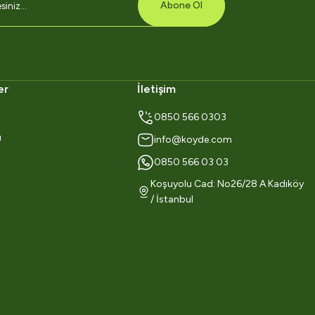
Abone Ol
er
İletişim
0850 566 0303
ı
info@koyde.com
0850 566 03 03
Koşuyolu Cad: No26/28 A Kadıköy
/ İstanbul