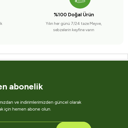
%100 Doğal Ürün
ak
Yılın her günü 7/24 taze Meyve,
sebzelerin keyfine varın
en abonelik
ızdan ve indirimlerimizden güncel olarak
ak için hemen abone olun.