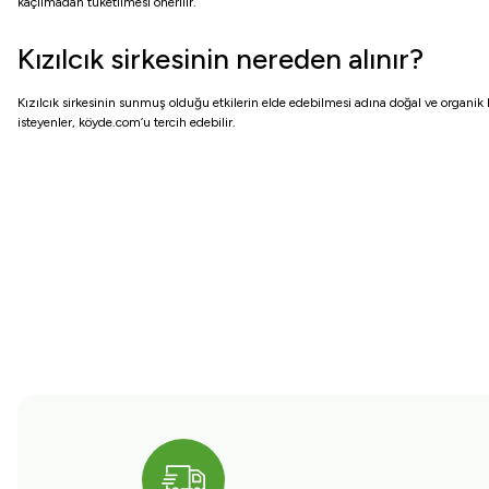
kaçılmadan tüketilmesi önerilir.
Kızılcık sirkesinin nereden alınır?
Kızılcık sirkesinin sunmuş olduğu etkilerin elde edebilmesi adına doğal ve organik kı
isteyenler, köyde.com’u tercih edebilir.
Bu ürünün fiyat bilgisi, resim, ürün açıklamalarında ve diğer konularda yete
Görüş ve önerileriniz için teşekkür ederiz.
Ürün resmi kalitesiz, bozuk veya görüntülenemiyor.
Ürün açıklamasında eksik bilgiler bulunuyor.
Ürün bilgilerinde hatalar bulunuyor.
Ürün fiyatı diğer sitelerden daha pahalı.
Bu ürüne benzer farklı alternatifler olmalı.