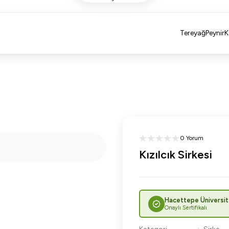
Tereyağ
Peynir
K
0 Yorum
Kızılcık Sirkesi
Hacettepe Üniversit
Onaylı Sertifikalı