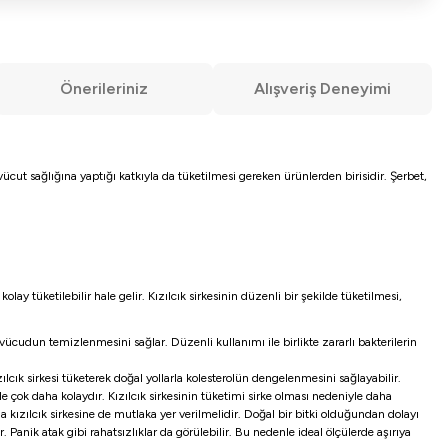
Önerileriniz
Alışveriş Deneyimi
, vücut sağlığına yaptığı katkıyla da tüketilmesi gereken ürünlerden birisidir. Şerbet,
olay tüketilebilir hale gelir. Kızılcık sirkesinin düzenli bir şekilde tüketilmesi,
e vücudun temizlenmesini sağlar. Düzenli kullanımı ile birlikte zararlı bakterilerin
ızılcık sirkesi tüketerek doğal yollarla kolesterolün dengelenmesini sağlayabilir.
 ile çok daha kolaydır. Kızılcık sirkesinin tüketimi sirke olması nedeniyle daha
a kızılcık sirkesine de mutlaka yer verilmelidir. Doğal bir bitki olduğundan dolayı
. Panik atak gibi rahatsızlıklar da görülebilir. Bu nedenle ideal ölçülerde aşırıya