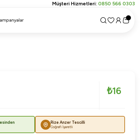
Müşteri Hizmetleri:
0850 566 0303
ampanyalar
₺16
esinden
Rize Anzer Tescilli
Coğrafi İşaretli