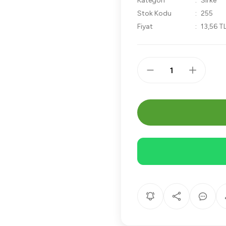
Kategori
Sirke
Stok Kodu
255
Fiyat
13,56 T