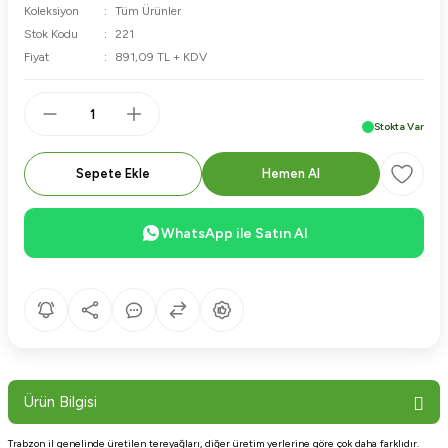
Koleksiyon
Tüm Ürünler
Stok Kodu
221
Fiyat
891,09 TL + KDV
Stokta Var
Sepete Ekle
Hemen Al
WhatsApp ile Satın Al
Ürün Bilgisi
Trabzon il genelinde üretilen tereyağları, diğer üretim yerlerine göre çok daha farklıdır.