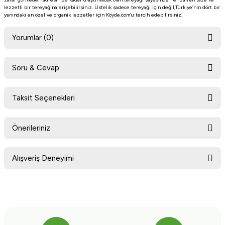
lezzetli bir tereyağına erişebilirsiniz. Üstelik sadece tereyağı için değil,Türkiye’nin dört bir
yanındaki en özel ve organik lezzetler için Köyde.com’u tercih edebilirsiniz.
Yorumlar (0)
Soru & Cevap
Bu ürüne ilk yorumu siz yapın!
Taksit Seçenekleri
Ürün hakkında henüz soru sorulmamış.
Yorum Yaz
Önerileriniz
Soru Sor
Bu ürünün fiyat bilgisi, resim, ürün açıklamalarında ve diğer konularda
Alışveriş Deneyimi
yetersiz gördüğünüz noktaları öneri formunu kullanarak tarafımıza
iletebilirsiniz.
Görüş ve önerileriniz için teşekkür ederiz.
Sitemize ilk yorumu siz yapın!
Ürün resmi kalitesiz, bozuk veya görüntülenemiyor.
Ürün açıklamasında eksik bilgiler bulunuyor.