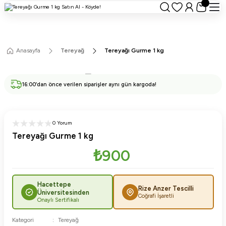
Anasayfa
Tereyağ
Tereyağı Gurme 1 kg
16:00’dan önce verilen siparişler aynı gün kargoda!
0 Yorum
Tereyağı Gurme 1 kg
₺900
Hacettepe
Rize Anzer Tescilli
Üniversitesinden
Coğrafi İşaretli
Onaylı Sertifikalı
Kategori
Tereyağ