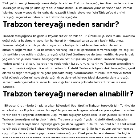
Türkiye’nin en iyi tereyağı olarak değerlendirilen Trabzon tereyağı, kendine has lezzeti ve
kokusuyla kolay bir şekilde ayırt edilebilmektedir. Bu bakımdan yemeklerinden özel hamur
işlerine kadar yiyeceklerini daha da lezzetli kılmak isteyenler için Türkiye’deki en iyi
tereyağı seçeneklerinden birisi Trabzon tereyağıdır.
Trabzon tereyağı neden sarıdır?
Trabzon tereyağında bölgedeki hayvan sütleri tercih edilir. Özellikle yüksek rakımlı ovalarda
doğal otlarla beslenen hayvanlar herhangi bir kimyasal ya da zararlı besin tüketmez.
Tamamen doğal ortamda yapılan hayvancılık faaliyetleri, elde edilen sütün de kaliteli
olmasını sağlamaktadır. Bu bakımdan herhangi bir risk içermeden tamamen doğal ve sağlıklı
bir şekilde elde edilen sütler, tereyağı gibi özel üretimlerde de tercih edilir. Hayvanlardaki
yağ oranının yüksek olması, tereyağında da net bir şekilde görülebilir. Trabzon tereyağı
neden sarıdır gibi soru işaretlerine neden olan bu durum, kalitenin ve Trabzon tereyağının
ayırt edilmesini sağlayan önemli bir kriterdir. Üstelik Trabzon bölgesindeki tereyağlar, içerik
olarak da diğer tereyağlarına göre çok daha zengin durumdadır. Mineral, vitamin ve fosfor
gibi yüksek değerleri sayesinde sağlıklı beslenmek için de ideal durumda olan tereyağı,
kahvaltılardan yemeklere kadar kullanıldığı her alanda çok daha lezzetli tatları sizlere
sunacak.
Trabzon tereyağı nereden alınabilir?
Bölgesel üretimlerle ön plana çıkan bölgedeki özel üretim Trabzon tereyağı için Türkiye’de
en ideal adres Köyde.com’dur. Türkiye’de yapılan ve bölgesel olarak ön plana çıkan üretimleri
tercih ederek organik lezzetlere ulaşılmasını sağlayan Köyde.com ile en yüksek kalitedeki
Trabzon tereyağına sahip olabilirsiniz. Trabzon tereyağı fiyatları üstelik direk doğrudan
temin edilmesi sayesinde piyasaya göre çok daha uygundur. Kaliteli ve özel bir lezzet olarak
tercih edebileceğiniz Trabzon tereyağı, Köyde.com ayrıcalığı ile hem güven veriyor hem de
uygun fiyatlarla alışveriş yapılmasına imkan sağlıyor. Özel paketleme sistemleri ile hiçbir
zarar görmeden adresinize kadar ulaştırılacak olan tereyağı sayesinde her zaman taze ve