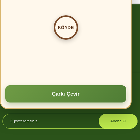
Köyde.com
KÖYDE
Tarımda verimliliği artırmanın birçok yolu vardır. Öncelikle, modern tarım
tekniklerinin kullanılması, toprak analizi ve uygun gübreleme ile verim
artırılabilir.
Devamını oku
E-bülten abonelik
Çarkı Çevir
Kampanyalarımızdan ve indirimlerimizden güncel olarak haberdar olmak
için hemen abone olun.
Abone Ol