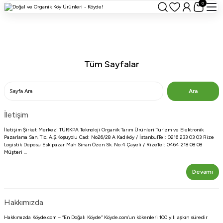
0
Tüm Sayfalar
İletişim
İletişim Şirket Merkezi TÜRKPA Teknoloji Organik Tarım Ürünleri Turizm ve Elektronik
Pazarlama San. Tic. A.Ş.Koşuyolu Cad: No26/28 A Kadıköy / İstanbulTel: 0216 233 03 03 Rize
Logistik Deposu Eskipazar Mah Sinan Özen Sk. No:4 Çayeli / RizeTel: 0464 218 08 08
Müşteri ...
Devamı
Hakkımızda
Hakkımızda Köyde.com – “En Doğalı Köyde” Köyde.com’un kökenleri 100 yılı aşkın süredir