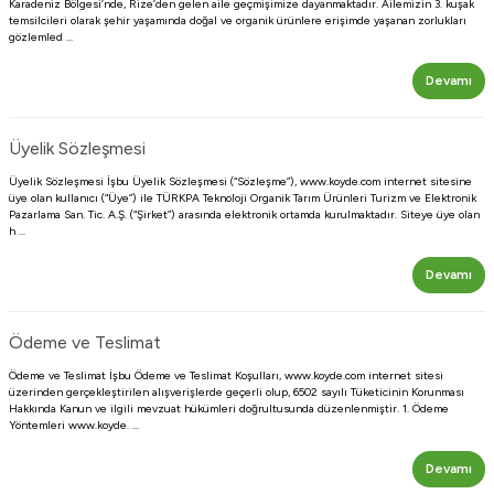
Karadeniz Bölgesi’nde, Rize’den gelen aile geçmişimize dayanmaktadır. Ailemizin 3. kuşak
temsilcileri olarak şehir yaşamında doğal ve organik ürünlere erişimde yaşanan zorlukları
gözlemled ...
Devamı
Üyelik Sözleşmesi
Üyelik Sözleşmesi İşbu Üyelik Sözleşmesi (“Sözleşme”), www.koyde.com internet sitesine
üye olan kullanıcı (“Üye”) ile TÜRKPA Teknoloji Organik Tarım Ürünleri Turizm ve Elektronik
Pazarlama San. Tic. A.Ş. (“Şirket”) arasında elektronik ortamda kurulmaktadır. Siteye üye olan
h ...
Devamı
Ödeme ve Teslimat
Ödeme ve Teslimat İşbu Ödeme ve Teslimat Koşulları, www.koyde.com internet sitesi
üzerinden gerçekleştirilen alışverişlerde geçerli olup, 6502 sayılı Tüketicinin Korunması
Hakkında Kanun ve ilgili mevzuat hükümleri doğrultusunda düzenlenmiştir. 1. Ödeme
Yöntemleri www.koyde. ...
Devamı