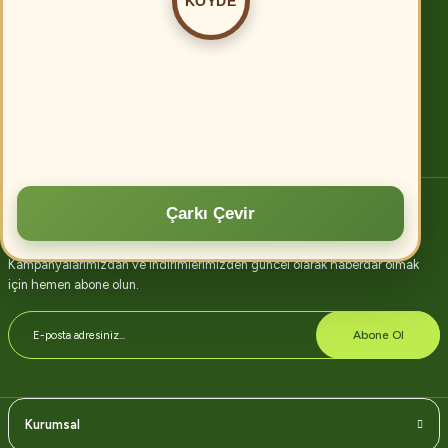
KÖYDE
Köyde.com
Tarımda verimliliği artırmanın birçok yolu vardır. Öncelikle, modern tarım
tekniklerinin kullanılması, toprak analizi ve uygun gübreleme ile verim
artırılabilir.
Devamını oku
Çarkı Çevir
E-bülten abonelik
Kampanyalarımızdan ve indirimlerimizden güncel olarak haberdar olmak
için hemen abone olun.
Abone Ol
Kurumsal