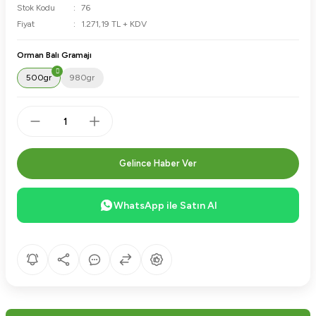
Stok Kodu
76
Fiyat
1.271,19 TL + KDV
Orman Balı Gramajı
500gr
980gr
Gelince Haber Ver
WhatsApp ile Satın Al