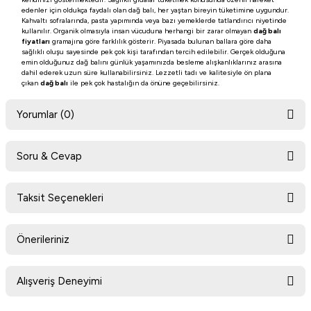
edenler için oldukça faydalı olan dağ balı, her yaştan bireyin tüketimine uygundur.
Kahvaltı sofralarında, pasta yapımında veya bazı yemeklerde tatlandırıcı niyetinde
kullanılır. Organik olmasıyla insan vücuduna herhangi bir zarar olmayan
dağ balı
fiyatları
gramajına göre farklılık gösterir. Piyasada bulunan ballara göre daha
sağlıklı oluşu sayesinde pek çok kişi tarafından tercih edilebilir. Gerçek olduğuna
emin olduğunuz dağ balını günlük yaşamınızda besleme alışkanlıklarınız arasına
dahil ederek uzun süre kullanabilirsiniz. Lezzetli tadı ve kalitesiyle ön plana
çıkan
dağ balı
ile pek çok hastalığın da önüne geçebilirsiniz.
Yorumlar (0)
Soru & Cevap
Bu ürüne ilk yorumu siz yapın!
Taksit Seçenekleri
Ürün hakkında henüz soru sorulmamış.
Yorum Yaz
Önerileriniz
Soru Sor
Bu ürünün fiyat bilgisi, resim, ürün açıklamalarında ve diğer konularda
Alışveriş Deneyimi
yetersiz gördüğünüz noktaları öneri formunu kullanarak tarafımıza
iletebilirsiniz.
Görüş ve önerileriniz için teşekkür ederiz.