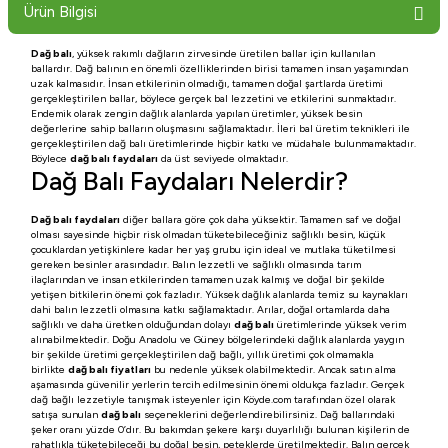
Ürün Bilgisi
Dağ balı
, yüksek rakımlı dağların zirvesinde üretilen ballar için kullanılan
ballardır. Dağ balının en önemli özelliklerinden birisi tamamen insan yaşamından
uzak kalmasıdır. İnsan etkilerinin olmadığı, tamamen doğal şartlarda üretimi
gerçekleştirilen ballar, böylece gerçek bal lezzetini ve etkilerini sunmaktadır.
Endemik olarak zengin dağlık alanlarda yapılan üretimler, yüksek besin
değerlerine sahip balların oluşmasını sağlamaktadır. İleri bal üretim teknikleri ile
gerçekleştirilen dağ balı üretimlerinde hiçbir katkı ve müdahale bulunmamaktadır.
Böylece
dağ balı faydaları
da üst seviyede olmaktadır.
Dağ Balı Faydaları Nelerdir?
Dağ balı faydaları
diğer ballara göre çok daha yüksektir. Tamamen saf ve doğal
olması sayesinde hiçbir risk olmadan tüketebileceğiniz sağlıklı besin, küçük
çocuklardan yetişkinlere kadar her yaş grubu için ideal ve mutlaka tüketilmesi
gereken besinler arasındadır. Balın lezzetli ve sağlıklı olmasında tarım
ilaçlarından ve insan etkilerinden tamamen uzak kalmış ve doğal bir şekilde
yetişen bitkilerin önemi çok fazladır. Yüksek dağlık alanlarda temiz su kaynakları
dahi balın lezzetli olmasına katkı sağlamaktadır. Arılar, doğal ortamlarda daha
sağlıklı ve daha üretken olduğundan dolayı
dağ balı
üretimlerinde yüksek verim
alınabilmektedir. Doğu Anadolu ve Güney bölgelerindeki dağlık alanlarda yaygın
bir şekilde üretimi gerçekleştirilen dağ bağlı, yıllık üretimi çok olmamakla
birlikte
dağ balı fiyatları
bu nedenle yüksek olabilmektedir. Ancak satın alma
aşamasında güvenilir yerlerin tercih edilmesinin önemi oldukça fazladır. Gerçek
dağ bağlı lezzetiyle tanışmak isteyenler için Köyde.com tarafından özel olarak
satışa sunulan
dağ balı
seçeneklerini değerlendirebilirsiniz. Dağ ballarındaki
şeker oranı yüzde 0’dır. Bu bakımdan şekere karşı duyarlılığı bulunan kişilerin de
rahatlıkla tüketebileceği bu doğal besin, peteklerde üretilmektedir. Balın gerçek