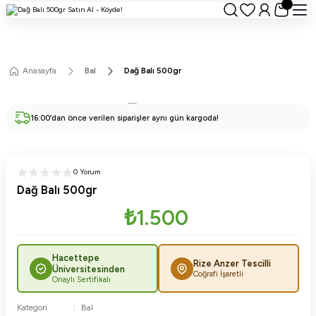
Anasayfa
Bal
Dağ Balı 500gr
16:00’dan önce verilen siparişler aynı gün kargoda!
0 Yorum
Dağ Balı 500gr
₺1.500
Hacettepe
Rize Anzer Tescilli
Üniversitesinden
Coğrafi İşaretli
Onaylı Sertifikalı
Kategori
Bal