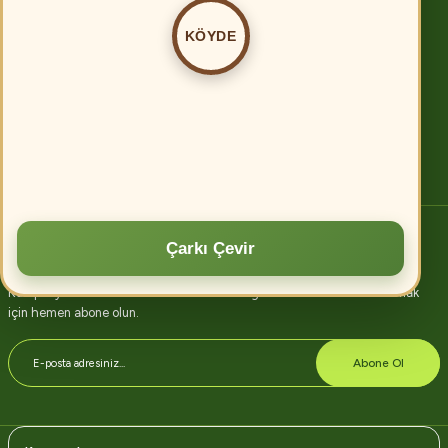
Köyde.com
KÖYDE
Tarımda verimliliği artırmanın birçok yolu vardır. Öncelikle, modern tarım
tekniklerinin kullanılması, toprak analizi ve uygun gübreleme ile verim
artırılabilir.
Devamını oku
Çarkı Çevir
E-bülten abonelik
Kampanyalarımızdan ve indirimlerimizden güncel olarak haberdar olmak
için hemen abone olun.
Abone Ol