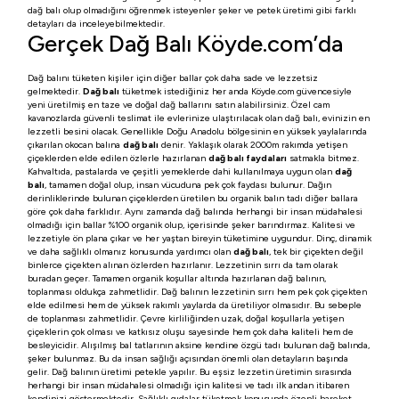
dağ balı olup olmadığını öğrenmek isteyenler şeker ve petek üretimi gibi farklı
detayları da inceleyebilmektedir.
Gerçek Dağ Balı Köyde.com’da
Dağ balını tüketen kişiler için diğer ballar çok daha sade ve lezzetsiz
gelmektedir.
Dağ balı
tüketmek istediğiniz her anda Köyde.com güvencesiyle
yeni üretilmiş en taze ve doğal dağ ballarını satın alabilirsiniz. Özel cam
kavanozlarda güvenli teslimat ile evlerinize ulaştırılacak olan dağ balı, evinizin en
lezzetli besini olacak. Genellikle Doğu Anadolu bölgesinin en yüksek yaylalarında
çıkarılan okocan balına
dağ balı
denir. Yaklaşık olarak 2000m rakımda yetişen
çiçeklerden elde edilen özlerle hazırlanan
dağ balı faydaları
satmakla bitmez.
Kahvaltıda, pastalarda ve çeşitli yemeklerde dahi kullanılmaya uygun olan
dağ
balı
, tamamen doğal olup, insan vücuduna pek çok faydası bulunur. Dağın
derinliklerinde bulunan çiçeklerden üretilen bu organik balın tadı diğer ballara
göre çok daha farklıdır. Aynı zamanda dağ balında herhangi bir insan müdahalesi
olmadığı için ballar %100 organik olup, içerisinde şeker barındırmaz. Kalitesi ve
lezzetiyle ön plana çıkar ve her yaştan bireyin tüketimine uygundur. Dinç, dinamik
ve daha sağlıklı olmanız konusunda yardımcı olan
dağ balı
, tek bir çiçekten değil
binlerce çiçekten alınan özlerden hazırlanır. Lezzetinin sırrı da tam olarak
buradan geçer. Tamamen organik koşullar altında hazırlanan dağ balının,
toplanması oldukça zahmetlidir. Dağ balının lezzetinin sırrı hem pek çok çiçekten
elde edilmesi hem de yüksek rakımlı yaylarda da üretiliyor olmasıdır. Bu sebeple
de toplanması zahmetlidir. Çevre kirliliğinden uzak, doğal koşullarla yetişen
çiçeklerin çok olması ve katkısız oluşu sayesinde hem çok daha kaliteli hem de
besleyicidir. Alışılmış bal tatlarının aksine kendine özgü tadı bulunan dağ balında,
şeker bulunmaz. Bu da insan sağlığı açısından önemli olan detayların başında
gelir. Dağ balının üretimi petekle yapılır. Bu eşsiz lezzetin üretimin sırasında
herhangi bir insan müdahalesi olmadığı için kalitesi ve tadı ilk andan itibaren
kendinizi göstermektedir. Sağlıklı gıdalar tüketmek konusunda özenli hareket