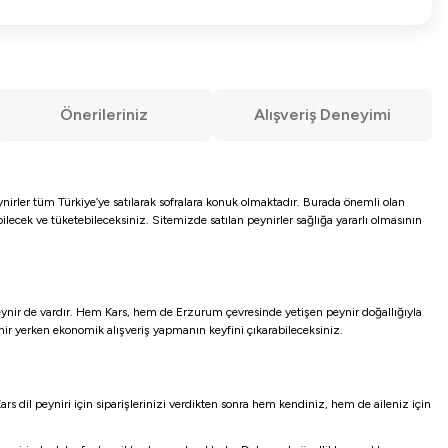
Önerileriniz
Alışveriş Deneyimi
ynirler tüm Türkiye’ye satılarak sofralara konuk olmaktadır. Burada önemli olan
ilecek ve tüketebileceksiniz. Sitemizde satılan peynirler sağlığa yararlı olmasının
peynir de vardır. Hem Kars, hem de Erzurum çevresinde yetişen peynir doğallığıyla
ynir yerken ekonomik alışveriş yapmanın keyfini çıkarabileceksiniz.
rs dil peyniri için siparişlerinizi verdikten sonra hem kendiniz, hem de aileniz için