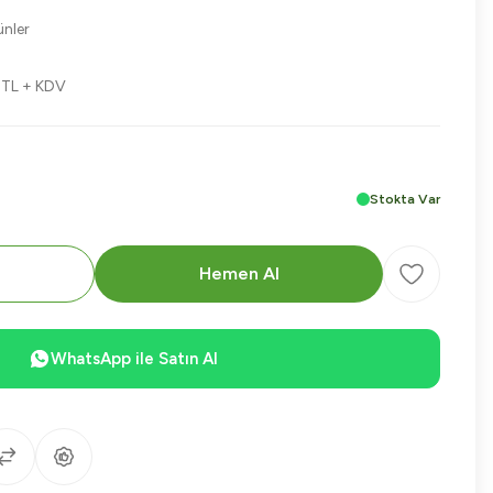
nler
 TL + KDV
Stokta Var
e
Hemen Al
WhatsApp ile Satın Al