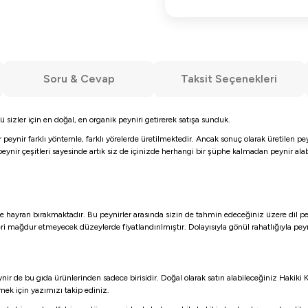
Soru & Cevap
Taksit Seçenekleri
kü sizler için en doğal, en organik peyniri getirerek satışa sunduk.
peynir farklı yöntemle, farklı yörelerde üretilmektedir. Ancak sonuç olarak üretilen pe
eynir çeşitleri sayesinde artık siz de içinizde herhangi bir şüphe kalmadan peynir alab
ine hayran bırakmaktadır. Bu peynirler arasında sizin de tahmin edeceğiniz üzere dil 
eri mağdur etmeyecek düzeylerde fiyatlandırılmıştır. Dolayısıyla gönül rahatlığıyla pe
ir de bu gıda ürünlerinden sadece birisidir. Doğal olarak satın alabileceğiniz Hakiki Ka
nmek için yazımızı takip ediniz.