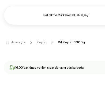
Bal
Pekmez
Sirke
Reçel
Helva
Çay
Anasayfa
Peynir
Dil Peyniri 1000g
16:00’dan önce verilen siparişler aynı gün kargoda!