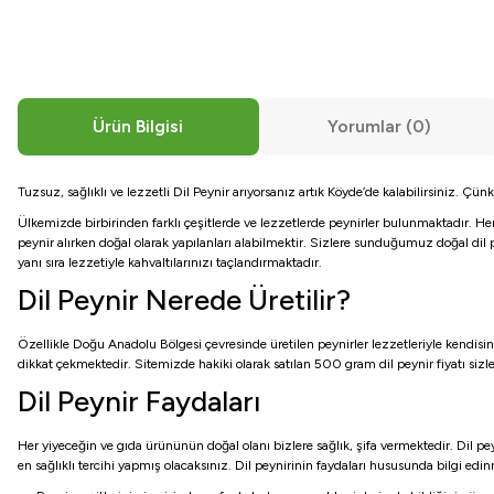
Ürün Bilgisi
Yorumlar (0)
Tuzsuz, sağlıklı ve lezzetli Dil Peynir arıyorsanız artık Köyde’de kalabilirsiniz. Çün
Ülkemizde birbirinden farklı çeşitlerde ve lezzetlerde peynirler bulunmaktadır. Her 
peynir alırken doğal olarak yapılanları alabilmektir. Sizlere sunduğumuz doğal dil p
yanı sıra lezzetiyle kahvaltılarınızı taçlandırmaktadır.
Dil Peynir Nerede Üretilir?
Özellikle Doğu Anadolu Bölgesi çevresinde üretilen peynirler lezzetleriyle kendis
dikkat çekmektedir. Sitemizde hakiki olarak satılan 500 gram dil peynir fiyatı sizl
Dil Peynir Faydaları
Her yiyeceğin ve gıda ürününün doğal olanı bizlere sağlık, şifa vermektedir. Dil peyn
en sağlıklı tercihi yapmış olacaksınız. Dil peynirinin faydaları hususunda bilgi edi