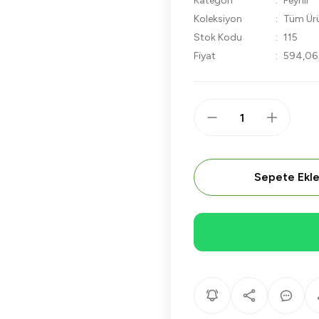
Kategori
Peynir
Koleksiyon
Tüm Ürü
Stok Kodu
115
Fiyat
594,06
Sepete Ekl