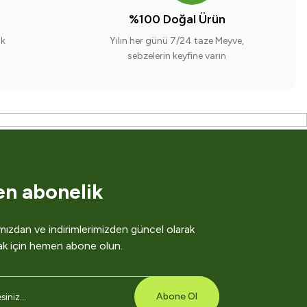
%100 Doğal Ürün
ak
Yılın her günü 7/24 taze Meyve,
sebzelerin keyfine varın
en abonelik
ızdan ve indirimlerimizden güncel olarak
ak için hemen abone olun.
Abone Ol