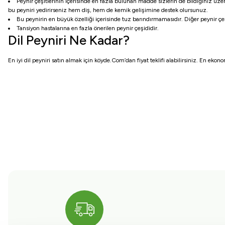
Peynir çeşitlerinin içerisinde en fazla bulunan madde sizlerin de bildiğiniz üze
bu peyniri yedirirseniz hem diş, hem de kemik gelişimine destek olursunuz.
Bu peynirin en büyük özelliği içerisinde tuz barındırmamasıdır. Diğer peynir çeşit
Tansiyon hastalarına en fazla önerilen peynir çeşididir.
Dil Peyniri Ne Kadar?
En iyi dil peyniri satın almak için köyde.Com’dan fiyat teklifi alabilirsiniz. En ekono
Bu ürünün fiyat bilgisi, resim, ürün açıklamalarında ve diğer konularda yete
Görüş ve önerileriniz için teşekkür ederiz.
Ürün resmi kalitesiz, bozuk veya görüntülenemiyor.
Ürün açıklamasında eksik bilgiler bulunuyor.
Ürün bilgilerinde hatalar bulunuyor.
Ürün fiyatı diğer sitelerden daha pahalı.
Bu ürüne benzer farklı alternatifler olmalı.