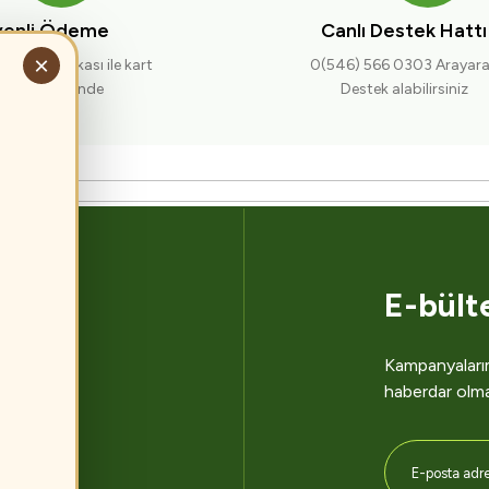
enli Ödeme
Canlı Destek Hattı
Gönder
×
nlik sertifikası ile kart
0(546) 566 0303 Arayar
ileriniz güvende
Destek alabilirsiniz
E-bült
Kampanyalarım
dern
haberdar olm
me ile