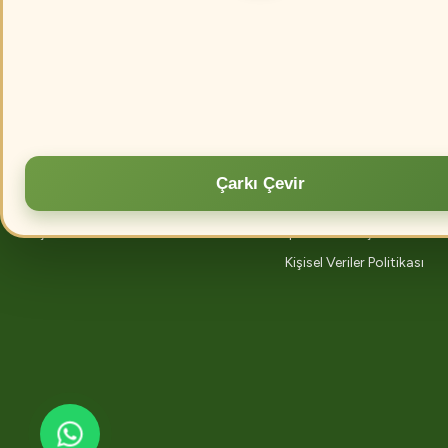
Kurumsal
Alışveriş
Hakkımızda
Blog
İletişim
Mesafeli Satış Sözleşmesi
Çarkı Çevir
Kargo Takibi
Gizlilik ve Satış
İletişim Formu
İptal İade Koşullari
Kişisel Veriler Politikası