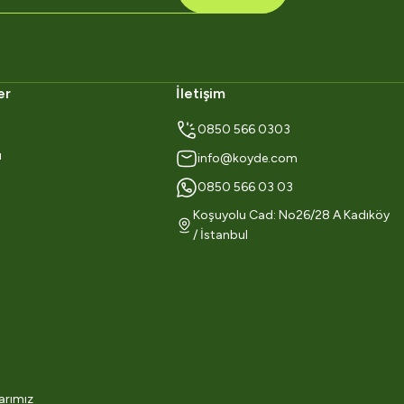
er
İletişim
0850 566 0303
ı
info@koyde.com
0850 566 03 03
Koşuyolu Cad: No26/28 A Kadıköy
/ İstanbul
arımız