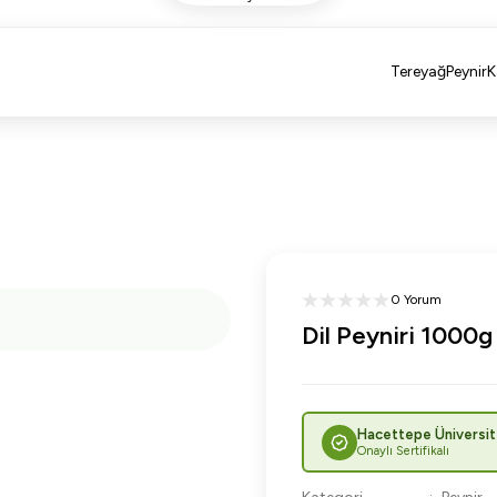
Tereyağ
Peynir
K
0 Yorum
Dil Peyniri 1000g
Hacettepe Üniversit
Onaylı Sertifikalı